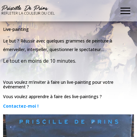
Priscille
BD,
illustrations,
De
live
paintings,
Prins
fresques
Live-painting
Le but ? Réussir avec quelques grammes de peinture à
émerveiller, interpeller, questionner le spectateur…
Le tout en moins de 10 minutes.
Vous voulez m’inviter à faire un live-painting pour votre
événement ?
Vous voulez apprendre à faire des live-paintings ?
Contactez-moi !